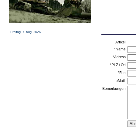
Freitag, 7. Aug. 2026
Artikel
*Name
*Adress
*PLZ / Ort
*Fon
eMail:
Bemerkungen